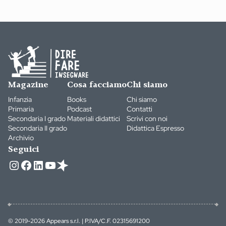
Magazine
Cosa facciamo
Chi siamo
Infanzia
Books
Chi siamo
Primaria
Podcast
Contatti
Secondaria I grado
Materiali didattici
Scrivi con noi
Secondaria II grado
Didattica Espresso
Archivio
Seguici
Instagram
Facebook
LinkedIn
YouTube
© 2019-2026 Appears s.r.l. | P.IVA/C.F. 02315691200