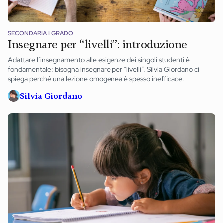
News ed eventi
Books
SECONDARIA I GRADO
Insegnare per “livelli”: introduzione
Webinar
Adattare l’insegnamento alle esigenze dei singoli studenti è
Materiali didattici
fondamentale: bisogna insegnare per “livelli”. Silvia Giordano ci
spiega perché una lezione omogenea è spesso inefficace.
Autori
Silvia Giordano
Chi siamo
Scrivi con noi
Contatti
Didattica Espresso