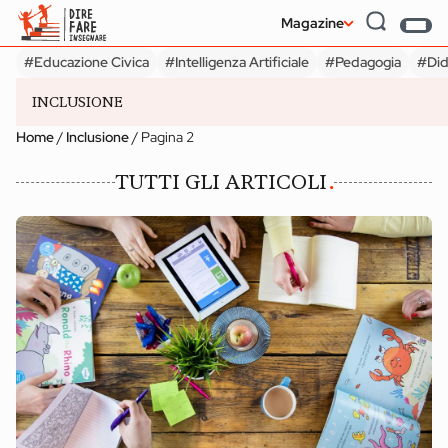
Magazine
#Educazione Civica
#Intelligenza Artificiale
#Pedagogia
#Did
INCLUSIONE
Home
/
Inclusione
/
Pagina 2
#Educazione Civica
#Intelligenza Artificiale
#Pedagogia
#Did
TUTTI GLI ARTICOLI
INFANZIA
SECONDARIA II GRADO
Udeskole: insegnare
Service Learni
e apprendere in
Cinque doma
luoghi naturali
per cominciar
Magazine