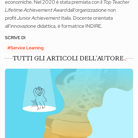
economiche. Nel 2020 è stata premiata con il
Top Teacher
News ed eventi
Lifetime Achievement Award
dall’organizzazione non
Books
profit
Junior Achievement Italia
. Docente orientata
all’innovazione didattica, è formatrice INDIRE.
Webinar
SCRIVE DI
Materiali didattici
#Service Learning
Autori
TUTTI GLI ARTICOLI DELL'AUTORE
Chi siamo
Scrivi con noi
Contatti
Didattica Espresso