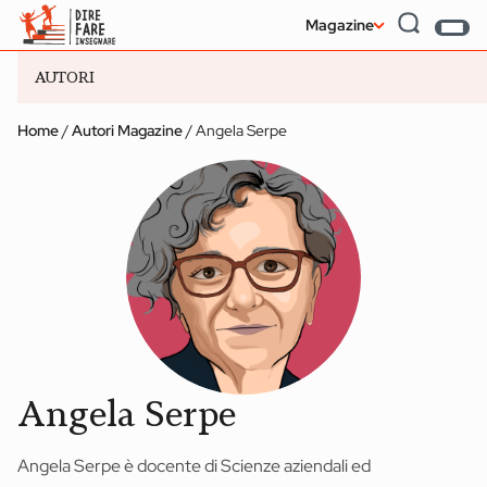
Magazine
AUTORI
Home
/
Autori Magazine
/
Angela Serpe
#Educazione Civica
#Intelligenza Artificiale
#Pedagogia
#Did
INFANZIA
SECONDARIA II GRADO
Udeskole: insegnare
Service Learni
e apprendere in
Cinque doma
luoghi naturali
per cominciar
Angela Serpe
Magazine
Angela Serpe è docente di Scienze aziendali ed