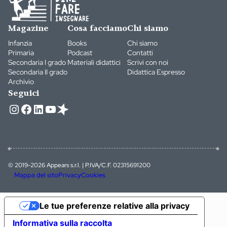
Magazine
Cosa facciamo
Chi siamo
Infanzia
Books
Chi siamo
Primaria
Podcast
Contatti
Secondaria I grado
Materiali didattici
Scrivi con noi
Secondaria II grado
Didattica Espresso
Archivio
Seguici
Instagram
Facebook
LinkedIn
YouTube
© 2019-2026 Appears s.r.l. | P.IVA/C.F. 02315691200
Mappa del sito
Privacy
Cookies
Le tue preferenze relative alla privacy
Informativa sulla raccolta