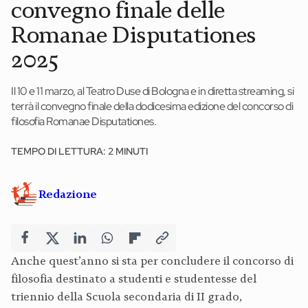
convegno finale delle
News ed eventi
Romanae Disputationes
Books
2025
Webinar
Il 10 e 11 marzo, al Teatro Duse di Bologna e in diretta streaming, si
Materiali didattici
terrà il convegno finale della dodicesima edizione del concorso di
filosofia Romanae Disputationes.
Autori
TEMPO DI LETTURA: 2 MINUTI
Chi siamo
Redazione
Scrivi con noi
Contatti
Didattica Espresso
Anche quest’anno si sta per concludere il concorso di
filosofia destinato a studenti e studentesse del
triennio della Scuola secondaria di II grado,