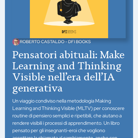
ROBERTO CASTALDO - DFI BOOKS
Pensatori abituali: Make
Learning and Thinking
Visible nell’era dell’IA
generativa
Un viaggio condiviso nella metodologia Making
Learning and Thinking Visible (MLTV) per conoscere
routine di pensiero semplici e ripetibili, che aiutano a
rendere visibili i processi di apprendimento. Un libro
pensato per gli insegnanti-eroi che vogliono
accettare la chiamata al cambiamento, anche con