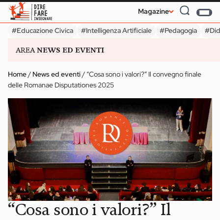
Magazine
#Educazione Civica
#Intelligenza Artificiale
#Pedagogia
#Did
AREA
NEWS ED EVENTI
#Educazione Civica
#Intelligenza Artificiale
#Pedagogia
#Did
Home
/
News ed eventi
/
“Cosa sono i valori?” Il convegno finale
delle Romanae Disputationes 2025
INFANZIA
SECONDARIA II GRADO
Udeskole: insegnare
Service Learni
e apprendere in
Cinque doma
luoghi naturali
per cominciar
Magazine
“Cosa sono i valori?” Il