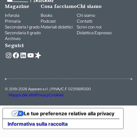
Magazine
Cosa facciamo
Chi siamo
Infanzia
Books
Chi siamo
Primaria
Podcast
Contatti
Secondaria I grado
Materiali didattici
Scrivi con noi
Secondaria II grado
Didattica Espresso
Archivio
Seguici
Instagram
Facebook
LinkedIn
YouTube
© 2019-2026 Appears s.r.l. | P.IVA/C.F. 02315691200
Mappa del sito
Privacy
Cookies
Le tue preferenze relative alla privacy
Informativa sulla raccolta