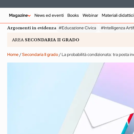
Magazine
News ed eventi
Books
Webinar
Materiali didattici
ARGOMENTI IN EVIDENZA
Argomenti in evidenza
#Educazione Civica
#Intelligenza Artif
#Educazione Civica
#Intelligenza Artificiale
#Pedagogia
#Di
AREA
SECONDARIA II GRADO
Home
/
Secondaria II grado
/
La probabilità condizionata: tra posta in
INFANZIA
SECONDARIA II GRA
Udeskole: insegnare
Service Learn
e apprendere in
Cinque doma
luoghi naturali
per comincia
Magazine