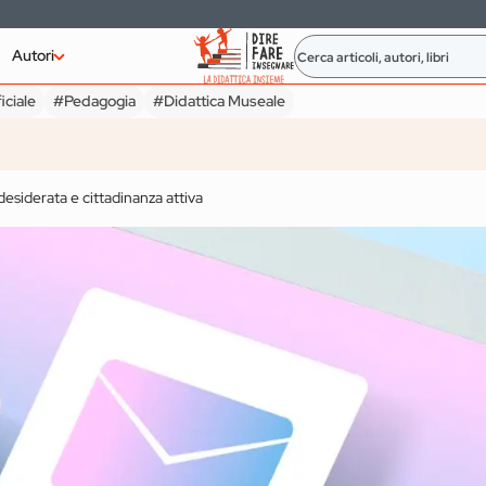
Autori
iciale
#Pedagogia
#Didattica Museale
dattica Museale
PRIMARIA
desiderata e cittadinanza attiva
DO
SECON
Compiti per le
ing.
vacanze: alcuni
Comp
nde
esempi di compiti
emoti
re
co-costruiti
del d