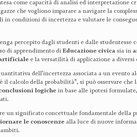
intesa come capacità di analisi ed interpretazione c
 ragazze che vogliono imparare a navigare la compl
 in condizioni di incertezza e valutare le conseguen
venga percepito dagli studenti e dalle studentesse c
Educazione civica
a
orso di apprendimento di
sia in
artificiale
e la versatilità di applicazione a diversi 
quantitativa dell’incertezza associata a un evento a
è il calcolo della probabilità”, si può osservare che
conclusioni logiche
in base alle ipotesi formulate
ati.
re un significato concettuale fondamentale della pr
iornare le conoscenze
alla luce di nuove informaz
 ambiti.