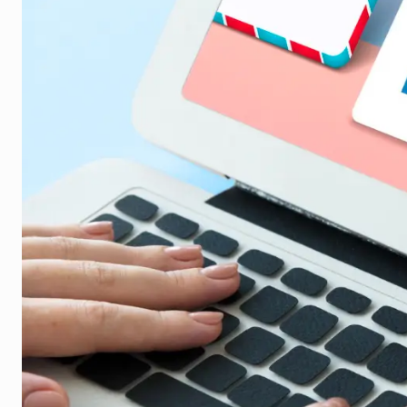
News ed eventi
Books
Webinar
Materiali didattici
Autori
Chi siamo
Scrivi con noi
Contatti
Didattica Espresso