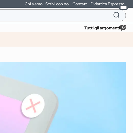
Chi siamo
Scrivi con noi
Contatti
Didattica Espresso
Tutti gli argomenti
DARIA II GRADO
SECONDARIA I GRADO
etenze socio-
Libri sulla guerra e
ve: il ruolo
la pace per ragazzi: 6
ocente in aula
letture estive