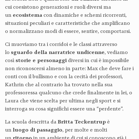
cui coesistono generazioni e ruoli diversi ma
un
ecosistema
con dinamiche e schemi ricorrenti,
situazioni peculiari e caratteristiche che amplificano
o normalizzano modi di essere, sentire, comportarsi.
Ci muoviamo tra i corridoi e le classi attraverso
lo
sguardo della narratrice undicenne
, vediamo
così
storie e personaggi
diversi in cui è impossibile
non riconoscersi almeno in parte: Max che deve fare i
conti con il bullismo e con la cecità dei professori,
Kathrin che al contrario ha trovato nella sua
professoressa qualcuno che crede finalmente in lei, o
Laura che viene scelta per ultima negli sport e si
interroga su cosa significhi essere una “perdente”.
La scuola descritta da
Britta Teckentrup
è
un
luogo di passaggio
, per molte e molti
un
ritorno
in un ambiente di cui si conoscono già i