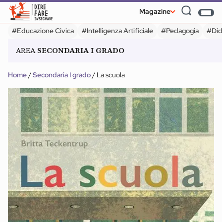
Magazine
#Educazione Civica
#Intelligenza Artificiale
#Pedagogia
#Did
AREA
SECONDARIA I GRADO
#Educazione Civica
#Intelligenza Artificiale
#Pedagogia
#Did
Home
/
Secondaria I grado
/
La scuola
INFANZIA
SECONDARIA II GRADO
Udeskole: insegnare
Service Learni
e apprendere in
Cinque doma
luoghi naturali
per cominciar
Magazine