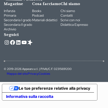
Magazine
Cosa facciamo
Chi siamo
Infanzia
Books
Chi siamo
Primaria
Podcast
Contatti
Secondaria I grado
Materiali didattici
Scrivi con noi
Secondaria II grado
Didattica Espresso
Archivio
Seguici
Instagram
Facebook
LinkedIn
YouTube
© 2019-2026 Appears s.r.l. | P.IVA/C.F. 02315691200
Mappa del sito
Privacy
Cookies
Le tue preferenze relative alla privacy
Informativa sulla raccolta