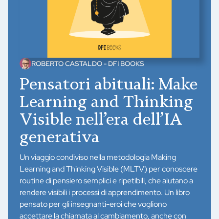
ROBERTO CASTALDO - DFI BOOKS
Pensatori abituali: Make
Learning and Thinking
Visible nell’era dell’IA
generativa
Un viaggio condiviso nella metodologia Making
Learning and Thinking Visible (MLTV) per conoscere
routine di pensiero semplici e ripetibili, che aiutano a
rendere visibili i processi di apprendimento. Un libro
pensato per gli insegnanti-eroi che vogliono
accettare la chiamata al cambiamento, anche con