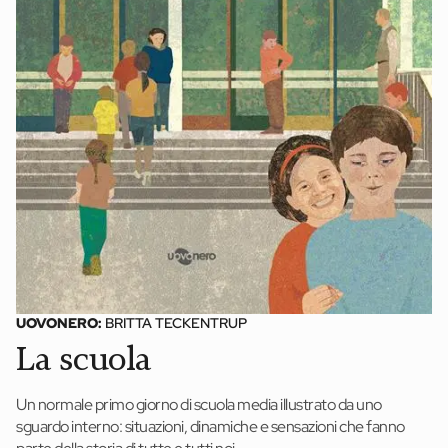
News ed eventi
Books
Webinar
Materiali didattici
Autori
Chi siamo
Scrivi con noi
UOVONERO:
BRITTA TECKENTRUP
Contatti
La scuola
Didattica Espresso
Un normale primo giorno di scuola media illustrato da uno
sguardo interno: situazioni, dinamiche e sensazioni che fanno