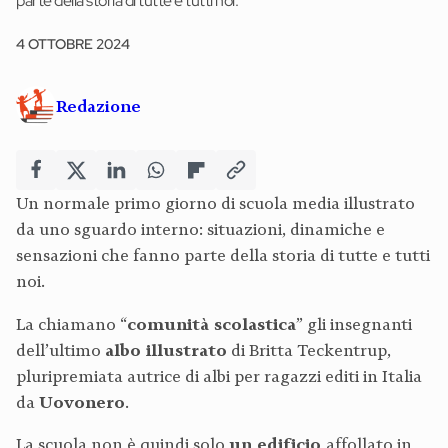
parte della storia di tutte e tutti noi.
4 OTTOBRE 2024
Redazione
Un normale primo giorno di scuola media illustrato
da uno sguardo interno: situazioni, dinamiche e
sensazioni che fanno parte della storia di tutte e tutti
noi.
La chiamano “
comunità scolastica
” gli insegnanti
dell’ultimo
albo illustrato
di Britta Teckentrup,
pluripremiata autrice di albi per ragazzi editi in Italia
da
Uovonero
.
La scuola non è quindi solo
un edificio
affollato in