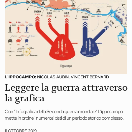
News ed eventi
Books
Webinar
Materiali didattici
Autori
Chi siamo
L'IPPOCAMPO:
NICOLAS AUBIN, VINCENT BERNARD
Leggere la guerra attraverso
Scrivi con noi
la grafica
Contatti
Didattica Espresso
Con “Infografica della Seconda guerra mondiale” L’ippocampo
mette in ordine i numerosi dati di un periodo storico complesso.
11 OTTOBRE 2019