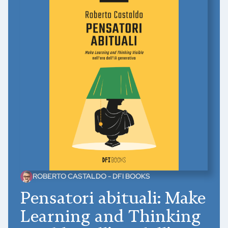
ROBERTO CASTALDO - DFI BOOKS
Pensatori abituali: Make
Learning and Thinking