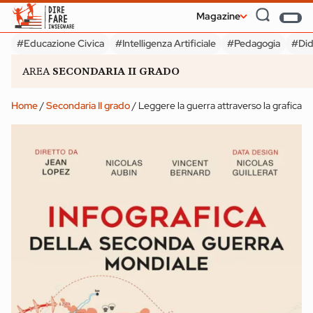
Magazine
#Educazione Civica
#Intelligenza Artificiale
#Pedagogia
#Did
AREA
SECONDARIA II GRADO
#Educazione Civica
#Intelligenza Artificiale
#Pedagogia
#Did
Home
/
Secondaria II grado
/
Leggere la guerra attraverso la grafica
INFANZIA
SECONDARIA II GRADO
Udeskole: insegnare
Service Learni
e apprendere in
Cinque doma
luoghi naturali
per cominciar
Magazine