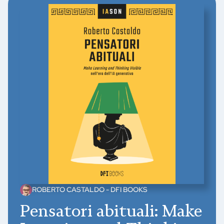
ROBERTO CASTALDO - DFI BOOKS
Pensatori abituali: Make