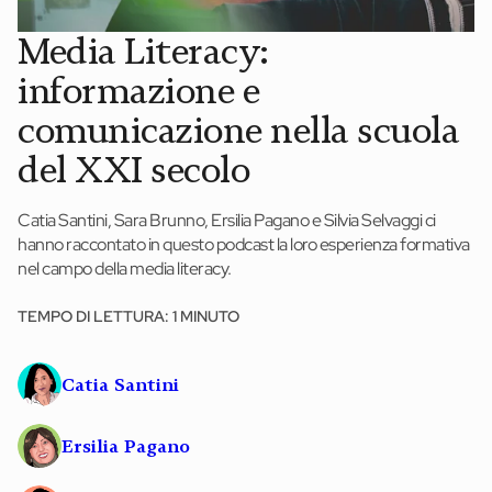
News ed eventi
Media Literacy:
Books
informazione e
Webinar
comunicazione nella scuola
Materiali didattici
del XXI secolo
Autori
Catia Santini, Sara Brunno, Ersilia Pagano e Silvia Selvaggi ci
hanno raccontato in questo podcast la loro esperienza formativa
nel campo della media literacy.
Chi siamo
Scrivi con noi
TEMPO DI LETTURA: 1 MINUTO
Contatti
Catia Santini
Didattica Espresso
Ersilia Pagano