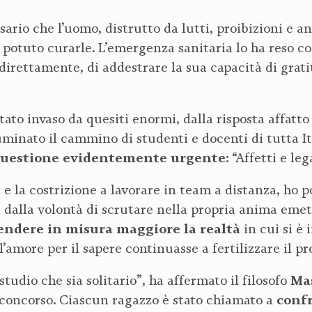
ario che l’uomo, distrutto da lutti, proibizioni e a
potuto curarle. L’emergenza sanitaria lo ha reso c
indirettamente, di addestrare la sua capacità di grati
ato invaso da quesiti enormi, dalla risposta affatto 
minato il cammino di studenti e docenti di tutta Ita
 questione evidentemente urgente
: “Affetti e l
e la costrizione a lavorare in team a distanza, ho 
dalla volontà di scrutare nella propria anima emett
ndere in misura maggiore la realtà
in cui si è
’amore per il sapere continuasse a fertilizzare il pr
Ma
udio che sia solitario”, ha affermato il filosofo
conf
l concorso. Ciascun ragazzo è stato chiamato a