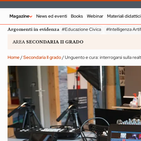
Magazine
News ed eventi
Books
Webinar
Materiali didattici
ARGOMENTI IN EVIDENZA
Argomenti in evidenza
#Educazione Civica
#Intelligenza Artif
#Educazione Civica
#Intelligenza Artificiale
#Pedagogia
#Di
AREA
SECONDARIA II GRADO
Home
/
Secondaria II grado
/
Unguento e cura: interrogarsi sulla real
INFANZIA
SECONDARIA II GRA
Udeskole: insegnare
Service Learn
e apprendere in
Cinque doma
luoghi naturali
per comincia
Magazine