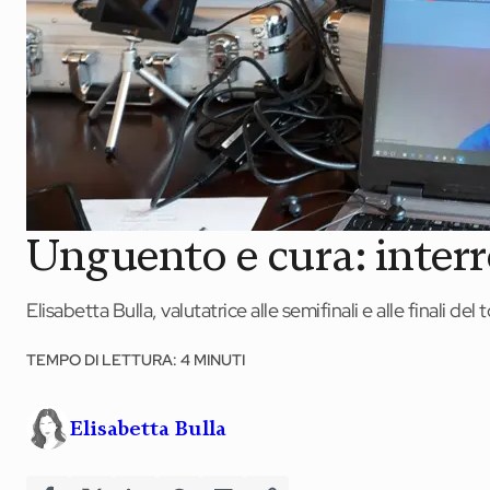
News ed eventi
Books
Webinar
Materiali didattici
Unguento e cura: interro
Autori
Elisabetta Bulla, valutatrice alle semifinali e alle finali 
Chi siamo
TEMPO DI LETTURA: 4 MINUTI
Scrivi con noi
Contatti
Elisabetta Bulla
Didattica Espresso