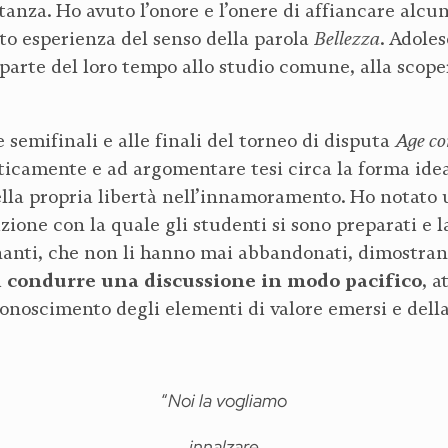
tanza. Ho avuto l’onore e l’onere di affiancare alcu
Bellezza
atto esperienza del senso della parola
. Adole
 parte del loro tempo allo studio comune, alla scoper
Age co
e semifinali e alle finali del torneo di disputa
iticamente e ad argomentare tesi circa la forma idea
 della propria libertà nell’innamoramento. Ho notat
zione con la quale gli studenti si sono preparati e 
nanti, che non li hanno mai abbandonati, dimostrand
condurre una discussione in modo pacifico
i
, a
riconoscimento degli elementi di valore emersi e del
“
Noi la vogliamo
innalzare