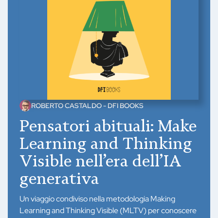
ROBERTO CASTALDO - DFI BOOKS
Pensatori abituali: Make
Learning and Thinking
Visible nell’era dell’IA
generativa
Un viaggio condiviso nella metodologia Making
Learning and Thinking Visible (MLTV) per conoscere