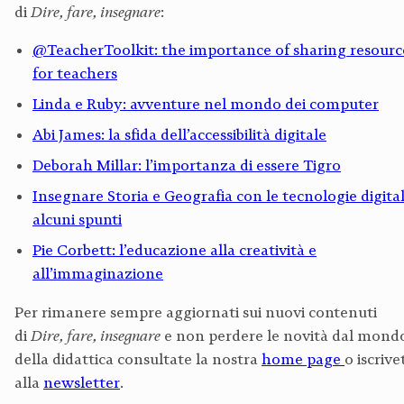
di
Dire, fare, insegnare
:
@TeacherToolkit: the importance of sharing resourc
for teachers
Linda e Ruby: avventure nel mondo dei computer
Abi James: la sfida dell’accessibilità digitale
Deborah Millar: l’importanza di essere Tigro
Insegnare Storia e Geografia con le tecnologie digital
alcuni spunti
Pie Corbett: l’educazione alla creatività e
all’immaginazione
Per rimanere sempre aggiornati sui nuovi contenuti
di
Dire, fare, insegnare
e non perdere le novità dal mond
della didattica consultate la nostra
home page
o iscrive
alla
newsletter
.