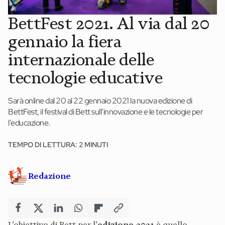
News ed eventi
BettFest 2021. Al via dal 20
Books
gennaio la fiera
Webinar
internazionale delle
Materiali didattici
tecnologie educative
Autori
Sarà online dal 20 al 22 gennaio 2021 la nuova edizione di
BettFest, il festival di Bett sull’innovazione e le tecnologie per
l’educazione.
Chi siamo
Scrivi con noi
TEMPO DI LETTURA: 2 MINUTI
Contatti
Redazione
Didattica Espresso
L’obiettivo di Bett per l’
edizione 2021
è quello