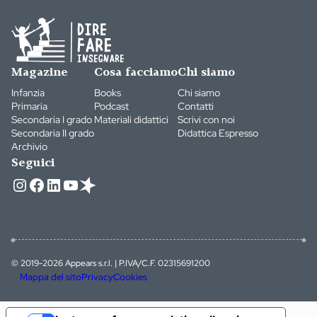
Magazine
Cosa facciamo
Chi siamo
Infanzia
Books
Chi siamo
Primaria
Podcast
Contatti
Secondaria I grado
Materiali didattici
Scrivi con noi
Secondaria II grado
Didattica Espresso
Archivio
Seguici
Instagram
Facebook
LinkedIn
YouTube
© 2019-2026 Appears s.r.l. | P.IVA/C.F. 02315691200
Mappa del sito
Privacy
Cookies