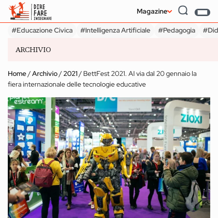
Magazine
#Educazione Civica
#Intelligenza Artificiale
#Pedagogia
#Did
ARCHIVIO
#Educazione Civica
#Intelligenza Artificiale
#Pedagogia
#Did
Home
/
Archivio
/
2021
/
BettFest 2021. Al via dal 20 gennaio la
fiera internazionale delle tecnologie educative
INFANZIA
SECONDARIA II GRADO
Udeskole: insegnare
Service Learni
e apprendere in
Cinque doma
luoghi naturali
per cominciar
Magazine